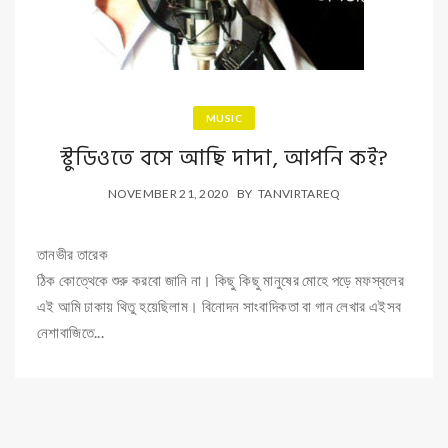
MUSIC
স্টুডিওতে বসে আছি দাদা, আপনি কই?
NOVEMBER 21, 2020
BY
TANVIRTAREQ
তানভীর তারেক
ঠিক কোত্থেকে শুরু করবো জানি না। কিছু কিছু মানুষের মোহে পড়ে মফস্বলের
এই আমি ঢাকায় থিতু হয়েছিলাম। বিনোদন সাংবাদিকতা বা গান লেখার এইসব
নেশাবাজিতে...