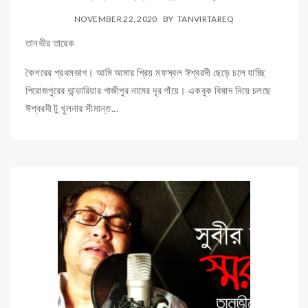
NOVEMBER 22, 2020
BY
TANVIRTAREQ
তানভীর তারেক
কৈশরের প্রথমভাগ। আমি আমার প্রিয় মফস্বল ঈশ্বরদী ছেড়ে চলে যাচ্ছি
পিরোজপুরের ভান্ডারিয়ার গাজীপুর নামের দূর গাঁয়ে। একবুক বিষাদ নিয়ে চলছে
ঈশ্বরদী টু খুলনার সীমান্ত...