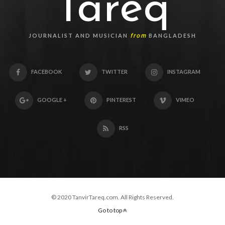
Tareq
from
JOURNALIST AND MUSICIAN
BANGLADESH
FACEBOOK
TWITTER
INSTAGRAM
GOOGLE +
PINTEREST
VIMEO
RSS
© 2020 TanvirTareq.com. All Rights Reserved.
Go to top